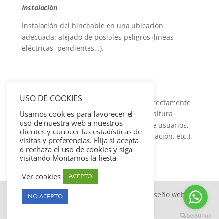
Instalación
Instalación del hinchable en una ubicación
adecuada: alejado de posibles peligros (líneas
eléctricas, pendientes…).
Marcado
USO DE COOKIES
Los equipos hinchables deben estar correctamente
Usamos cookies para favorecer el
marcados (tipo y tamaño de hinchador, altura
uso de nuestra web a nuestros
máxima de usuarios, número máximo de usuarios,
clientes y conocer las estadísticas de
números de identificación, año de fabricación, etc.).
visitas y preferencias. Elija si acepta
o rechaza el uso de cookies y siga
visitando Montamos la fiesta
Ver cookies
ACEPTO
Copyright © montamoslafiesta.com | Diseño web
By
NO ACEPTO
27400.com