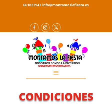
661823943
info@montamoslafiesta.es
SORPRÉNDEL@S
EN SUS CELEBRACIONES
CONDICIONES