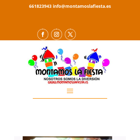
661823943
info@montamoslafiesta.es
SORPRÉNDEL@S
EN SUS CELEBRACIONES